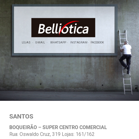
LOJAS
E-MAIL
WHATSAPP
INSTAGRAM
FACEBOOK
SANTOS
BOQUEIRÃO – SUPER CENTRO COMERCIAL
Rua: Oswaldo Cruz, 319 Lojas: 161/162